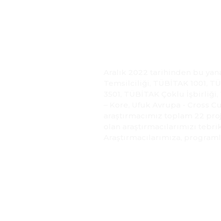
22 Pr
Aralık 2022 tarihinden bu yan
Temsilciliği, TÜBİTAK 1001, 
3501, TÜBİTAK Çoklu İşbirliği,
– Kore, Ufuk Avrupa - Cross C
araştırmacımız toplam 22 proj
olan araştırmacılarımızı tebri
Araştırmacılarımıza, programla
Daha Fazla