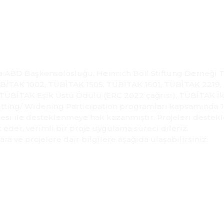
oje Kabulü!
a ABD Başkonsolosluğu, Heinrich Böll Stiftung Derneği 
TÜBİTAK 1002, TÜBİTAK 1505, TÜBİTAK 1601, TÜBİTAK 2219
 TÜBİTAK Eşik Üstü Ödülü (ERC 2022 çağrısı), TÜBİTAK İkil
utting/ Widening Participation programları kapsamında 
esi ile desteklenmeye hak kazanmıştır. Projeleri destek
k eder, verimli bir proje uygulama süreci dileriz.
ra ve projelere dair bilgilere aşağıda ulaşabilirsiniz.