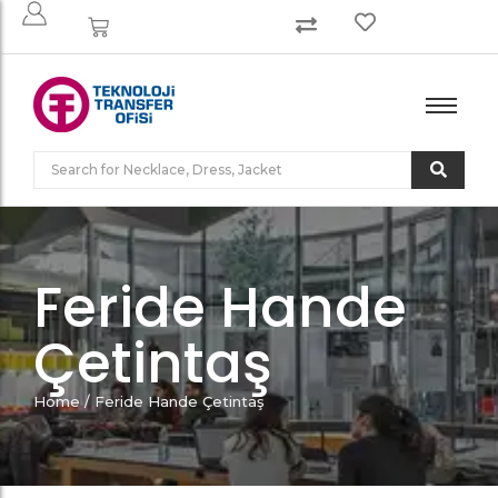
HIBE PROJELERI GELIŞTIRME (MODÜL 2)
AÇIK ÇAĞRILAR
AKADEMIK PROGRAMLAR
HIBE PROJELERI GELIŞTIRME (MODÜL 2)
AÇIK ÇAĞRILAR
AKADEMIK PROGRAMLAR
ÜNIVERSITE SANAYI İŞBIRLIĞI (MODÜL 3)
ÖDÜL PROGRAMLARI
ARAŞTIRMA LABORATUVARLARI
ÜNIVERSITE SANAYI İŞBIRLIĞI (MODÜL 3)
ÖDÜL PROGRAMLARI
ARAŞTIRMA LABORATUVARLARI
FIKRI MÜLKIYET HAKLARI YÖNETIMI (MODÜL 4)
ARAŞTIRMA MERKEZLERI
FIKRI MÜLKIYET HAKLARI YÖNETIMI (MODÜL 4)
ARAŞTIRMA MERKEZLERI
TEKNOLOJI TICARILEŞTIRME (MODÜL 3-4-5)
TEKNOLOJI TICARILEŞTIRME (MODÜL 3-4-5)
GIRIŞIMCILIK VE ŞIRKETLEŞME (MODÜL 5)
GIRIŞIMCILIK VE ŞIRKETLEŞME (MODÜL 5)
Feride Hande
Çetintaş
Home
/
Feride Hande Çetintaş