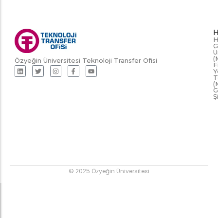
H
H
G
Ü
(
Özyeğin Üniversitesi Teknoloji Transfer Ofisi
F
Y
T
(
G
Ş
© 2025 Özyeğin Üniversitesi